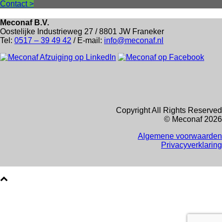
Contact >
Meconaf B.V.
Oostelijke Industrieweg 27 / 8801 JW Franeker
Tel:
0517 – 39 49 42
/ E-mail:
info@meconaf.nl
Copyright All Rights Reserved
© Meconaf 2026
Algemene voorwaarden
Privacyverklaring