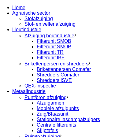
Home
Agrarische sector
Stofafzuiging
Stof- en vellenafzuiging
Houtindustrie
Afzuiging houtindustrie
Filterunit SMOB
Filterunit SMOP
Filterunit TR
Filterunit IBF
Brikettenpersen en shredders
Brikettenpersen Comafer
Shredders Comafer
Shredders ISVE
QEX-inspectie
Metaalindustrie
Punt/bron afzuiging
Afzuigarmen
Mobiele afzuigunits
Zuig/Blaasunit
Stationaire lasdampafzuigers
Centrale filterunits
Slijptafels
Ruimteafzuiging