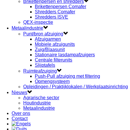
Brikettenpersen en shredders
Brikettenpersen Comafer
Shredders Comafer
Shredders ISVE
QEX-inspectie
Metaalindustrie
Punt/bron afzuiging
Afzuigarmen
Mobiele afzuigunits
Zuig/Blaasunit
Stationaire lasdampafzuigers
Centrale filterunits
Slijptafels
Ruimteafzuiging
Push-Pull afzuiging met filtering
Opmengsysteem
Opleidingen / Praktijklokalen / Werkplaatsinrichting
Nieuws
Agrarische sector
Houtindustrie
Metaalindustrie
Over ons
Contact