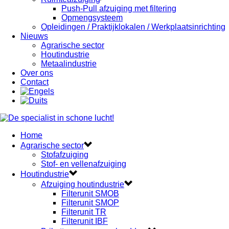
Push-Pull afzuiging met filtering
Opmengsysteem
Opleidingen / Praktijklokalen / Werkplaatsinrichting
Nieuws
Agrarische sector
Houtindustrie
Metaalindustrie
Over ons
Contact
Home
Agrarische sector
Stofafzuiging
Stof- en vellenafzuiging
Houtindustrie
Afzuiging houtindustrie
Filterunit SMOB
Filterunit SMOP
Filterunit TR
Filterunit IBF